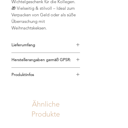
Wichtelgeschenk für die Kollegen.
🎁 Vielseitig & stilvoll – Ideal zum
Verpacken von Geld oder als süße
Überraschung mit
Weihnachtskeksen.
Lieferumfang
Ausschließlich das Glas mit Deckel!
Herstellerangaben gemäß GPSR:
Saskias Kreativatelier
Produktinfos
Saskia Krames B.A.
Sandweg 4, 2191 Gaweinstal
Material: Glas & Bambusholzdeckel
saskiasatelier@gmail.com
Volumen: 350ml
www.saskiasatalier.at
Ähnliche
Produkte