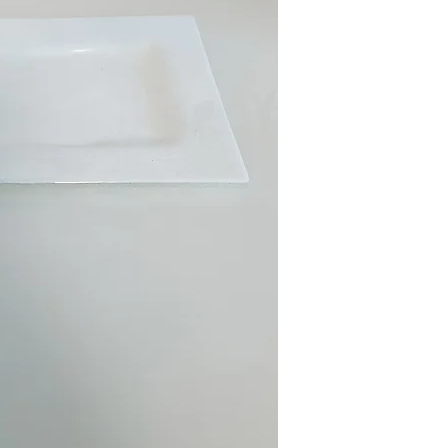
Saskias Kreativatelier
Saskia Krames B.A.
Sandweg 4, 2191 Gaw
saskiasatelier@gmail
www.saskiasatalier.at