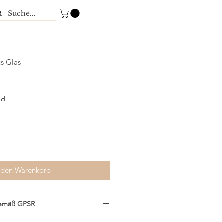
us Glas
nd
 den Warenkorb
gemäß GPSR