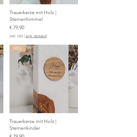
Trauerkerze mit Holz |
Sternenhimmel
Preis
€ 79,90
inkl. USt
|
zzgl. Versand
NEU
Trauerkerze mit Holz |
Sternenkinder
Preis
€ 79,90