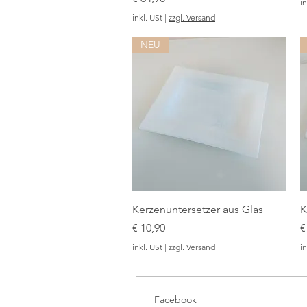
in
inkl. USt
|
zzgl. Versand
NEU
Kerzenuntersetzer aus Glas
K
Preis
P
€ 10,90
€
inkl. USt
|
zzgl. Versand
in
Facebook