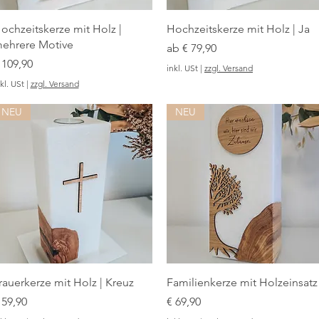
ochzeitskerze mit Holz |
Hochzeitskerze mit Holz | Ja
ehrere Motive
Sale-Preis
ab
€ 79,90
reis
 109,90
inkl. USt
|
zzgl. Versand
kl. USt
|
zzgl. Versand
NEU
NEU
rauerkerze mit Holz | Kreuz
Familienkerze mit Holzeinsatz
reis
Preis
 59,90
€ 69,90