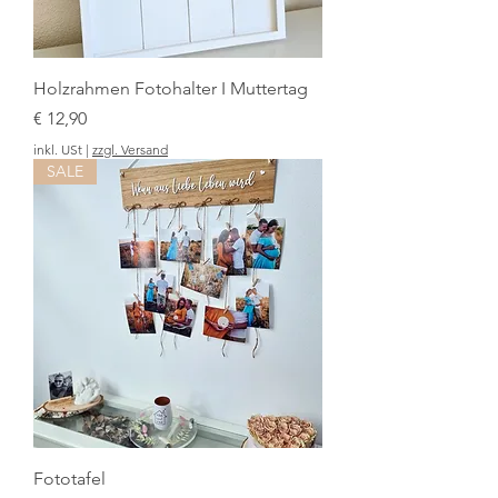
Holzrahmen Fotohalter I Muttertag
Preis
€ 12,90
inkl. USt
|
zzgl. Versand
SALE
Fototafel