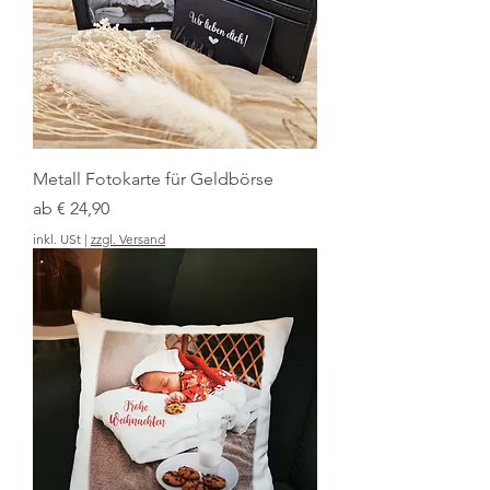
Metall Fotokarte für Geldbörse
Sale-Preis
ab
€ 24,90
inkl. USt
|
zzgl. Versand