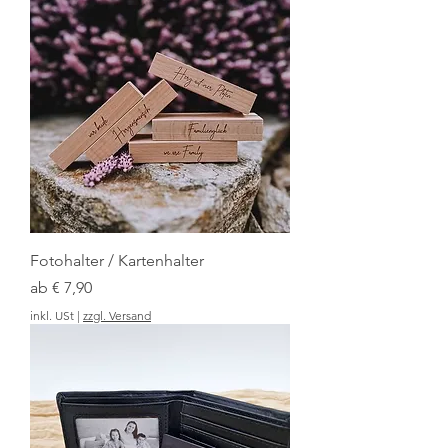
Fotohalter / Kartenhalter
Sale-Preis
ab
€ 7,90
inkl. USt
|
zzgl. Versand