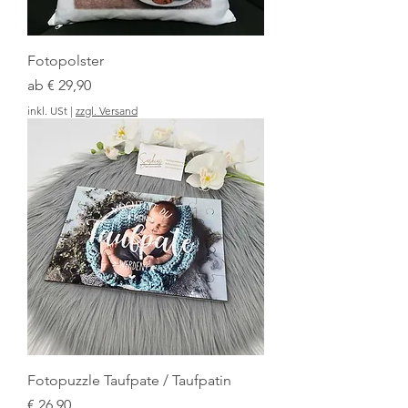
Fotopolster
Sale-Preis
ab
€ 29,90
inkl. USt
|
zzgl. Versand
Fotopuzzle Taufpate / Taufpatin
Preis
€ 26,90