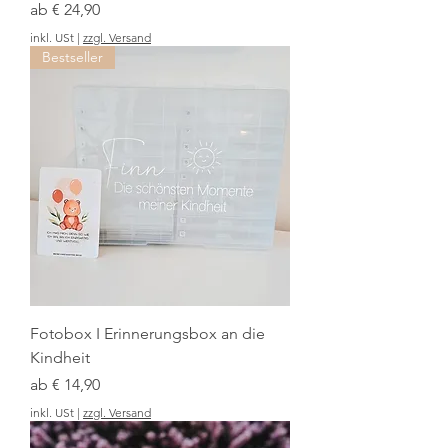
Sale-Preis
ab
€ 24,90
inkl. USt
|
zzgl. Versand
Bestseller
Fotobox I Erinnerungsbox an die
Kindheit
Sale-Preis
ab
€ 14,90
inkl. USt
|
zzgl. Versand