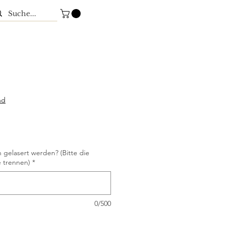
nd
gelasert werden? (Bitte die
 trennen)
*
0/500