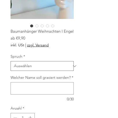
Baumanhänger Weihnachten I Engel
Sale-
ab
€9,90
Preis
inkl. USt
|
zzgl. Versand
Spruch
*
Welcher Name soll graviert werden?
*
0/30
Anzahl
*