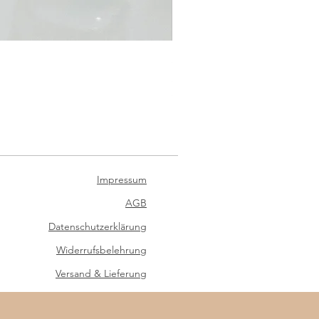
Satinband für Schultüte
Sale-Preis
ab
€ 4,90
inkl. USt
|
zzgl. Versand
Impressum
AGB
Datenschutzerklärung
Widerrufsbelehrung
Versand & Lieferung