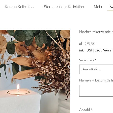
Kerzen Kollektion
Sternenkinder Kollektion
Mehr
Hochzeitskerze mit H
Sale-
ab
€79,90
Preis
inkl. USt
|
zzgl. Versa
Varianten
*
Auswählen
Namen + Datum (falls
Anzahl
*