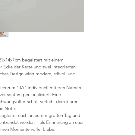
der Holzkorpus besc
Die brennende Kerze 
Für eine lange Leben
saskiasatelier@gmail
könnte.
Holzelement regelmäß
www.saskiasatalier.at
21x14x7cm begeistert mit einem
 Ecke der Kerze und zwei integrierten
sches Design wirkt modern, stilvoll und
lich zum "JA" individuell mit den Namen
eitsdatum personalisiert. Eine
hwungvoller Schrift verleiht dem klaren
he Note.
 begleitet euch an eurem großen Tag und
ntzündet werden – als Erinnerung an euer
amen Momente voller Liebe.