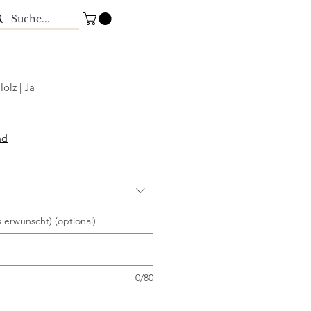
olz | Ja
nd
 erwünscht) (optional)
0/80