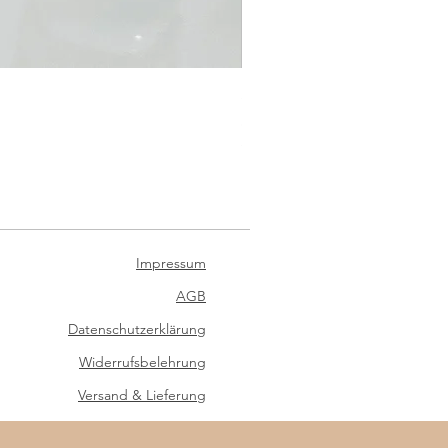
Satinband für Schultüte
Sale-Preis
ab
€ 4,90
inkl. USt
|
zzgl. Versand
Impressum
AGB
Datenschutzerklärung
Widerrufsbelehrung
Versand & Lieferung