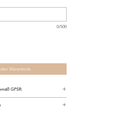
0/500
 den Warenkorb
gemäß GPSR:
n
einstal
.com
iß oder beige, rosé und rosa