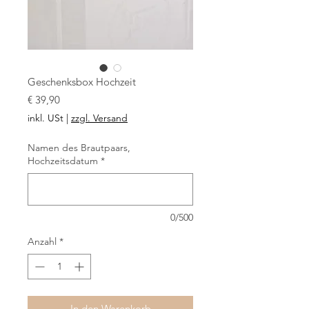
Geschenksbox Hochzeit
Preis
€ 39,90
inkl. USt
|
zzgl. Versand
Namen des Brautpaars,
Hochzeitsdatum
*
0/500
Anzahl
*
In den Warenkorb