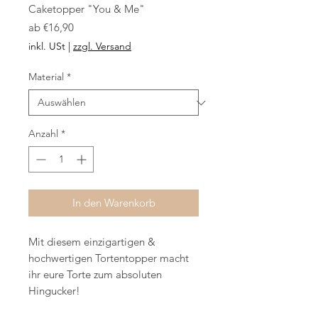
Caketopper "You & Me"
Sale-
ab
€16,90
Preis
inkl. USt
|
zzgl. Versand
Material
*
Anzahl
*
In den Warenkorb
Mit diesem einzigartigen &
hochwertigen Tortentopper macht
ihr eure Torte zum absoluten
Hingucker!