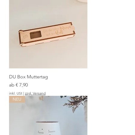
DU Box Muttertag
Sale-Preis
ab
€ 7,90
inkl. USt
|
zzgl. Versand
NEU