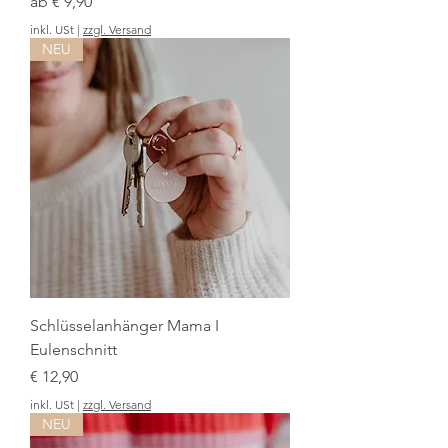
Sale-Preis
ab
€ 9,90
inkl. USt
|
zzgl. Versand
NEU
Schlüsselanhänger Mama I
Eulenschnitt
Preis
€ 12,90
inkl. USt
|
zzgl. Versand
NEU