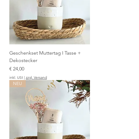
Geschenkset Muttertag I Tasse +
Dekostecker
Preis
€ 24,00
inkl. USt
|
zzgl. Versand
NEU