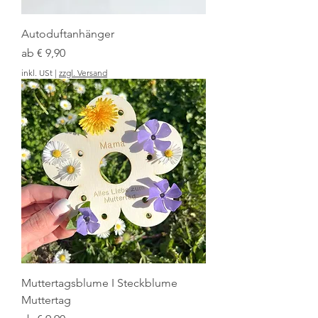
Autoduftanhänger
Sale-Preis
ab
€ 9,90
inkl. USt
|
zzgl. Versand
Muttertagsblume I Steckblume
Muttertag