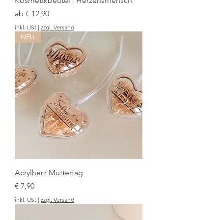
Kosmetikbeutel | Herzensmensch
Sale-Preis
ab
€ 12,90
inkl. USt
|
zzgl. Versand
NEU
Acrylherz Muttertag
Preis
€ 7,90
inkl. USt
|
zzgl. Versand