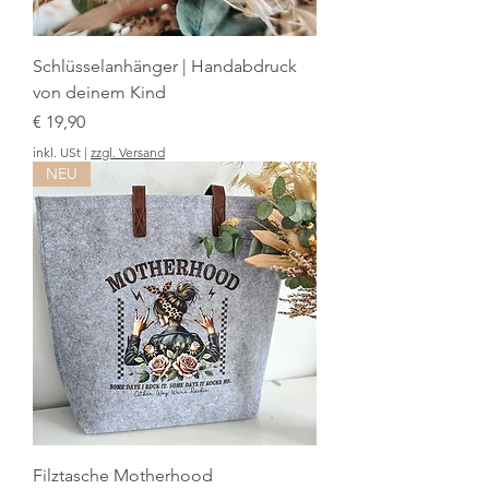
Schlüsselanhänger | Handabdruck
von deinem Kind
Preis
€ 19,90
inkl. USt
|
zzgl. Versand
NEU
Filztasche Motherhood