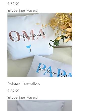
Preis
€ 34,90
inkl. USt
|
zzgl. Versand
Polster Herzballon
Preis
€ 29,90
inkl. USt
|
zzgl. Versand