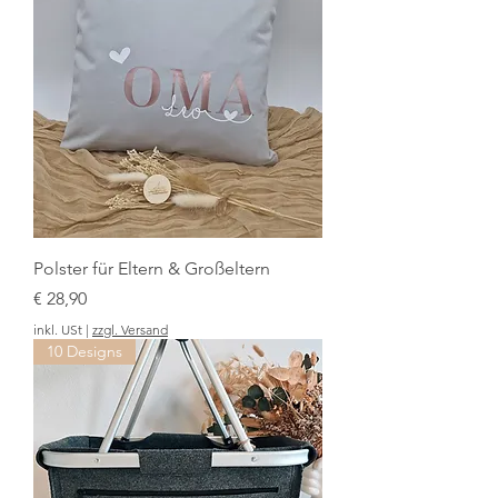
Polster für Eltern & Großeltern
Preis
€ 28,90
inkl. USt
|
zzgl. Versand
10 Designs