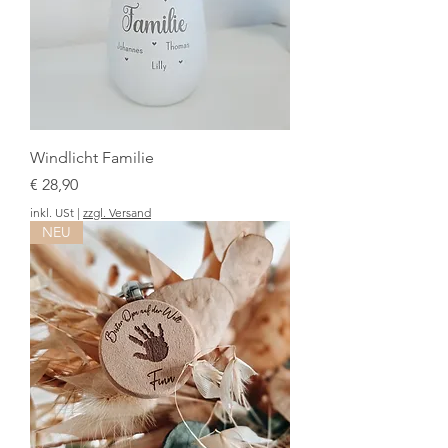
Windlicht Familie
Preis
€ 28,90
inkl. USt
|
zzgl. Versand
NEU