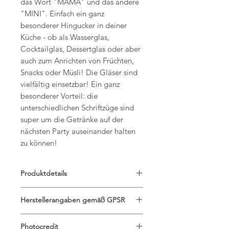
das Wort "MAMA" und das andere
"MINI". Einfach ein ganz
besonderer Hingucker in deiner
Küche - ob als Wasserglas,
Cocktailglas, Dessertglas oder aber
auch zum Anrichten von Früchten,
Snacks oder Müsli! Die Gläser sind
vielfältig einsetzbar! Ein ganz
besonderer Vorteil: die
unterschiedlichen Schriftzüge sind
super um die Getränke auf der
nächsten Party auseinander halten
zu können!
Produktdetails
Material:
Herstellerangaben gemäß GPSR
Glas
Pflegehinweis:
Eulenschnitt
Spülmaschinenfest
Photocredit