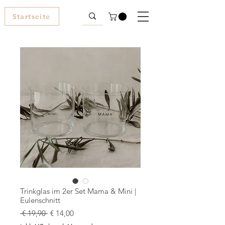
Startseite
Trinkglas im 2er Set Mama & Mini |
Eulenschnitt
Standardpreis
Sale-
 € 19,90 
€ 14,00
Preis