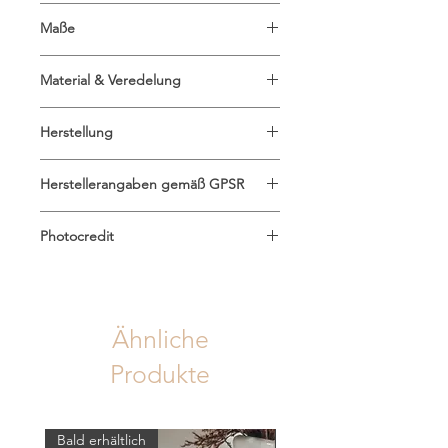
Designed von Eulenschnitt in
Maße
Deutschland
A6 (10,5 x 14,8 cm)
Material & Veredelung
Matt lackiertes 400g Papier
Herstellung
Der Druck erfolgt im
Herstellerangaben gemäß GPSR
Digitaldruckverfahren
Eulenschnitt
Photocredit
c/o GOLDENZEBRA GmbH
Heinickestraße 2
Maggy Melzer
20249 Hamburg
hilfe@eulenschnitt.com
www.eulenschnitt.de
Ähnliche
Produkte
Bald erhältlich
Bald erhältlich