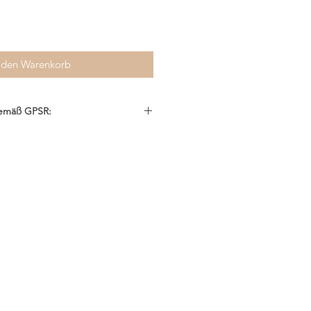
 den Warenkorb
gemäß GPSR:
einstal
.com