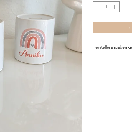
In
Herstellerangaben 
Saskias Kreativatelier
Saskia Krames B.A.
Sandweg 4, 2191 Gaw
saskiasatelier@gmail
www.saskiasatalier.at