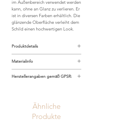
im Außenbereich verwendet werden
kann, ohne an Glanz zu verlieren. Er
ist in diversen Farben erhältlich. Die
glänzende Oberfläche verleiht dem
Schild einen hochwertigen Look.
Produktdetails
Maße: 45cm
Materialinfo
Material: wetterfestes & UV-
beständiges Acryl 3mm
Weiß, grau und schwarz sind mit
Herstellerangaben gemäß GPSR:
selbstklebender Rückseite versehen.
Alle weiteren Farben müssen selbst
Saskias Kreativatelier
geklebt werden.
Saskia Krames B.A.
Bei rauen Untergründen empfehle
Sandweg 4, 2191 Gaweinstal
ich allerdings bei jeder Variante mit
Ähnliche
saskiasatelier@gmail.com
einem geeigneten Montagekleber zu
www.saskiasatalier.at
arbeiten.
Produkte