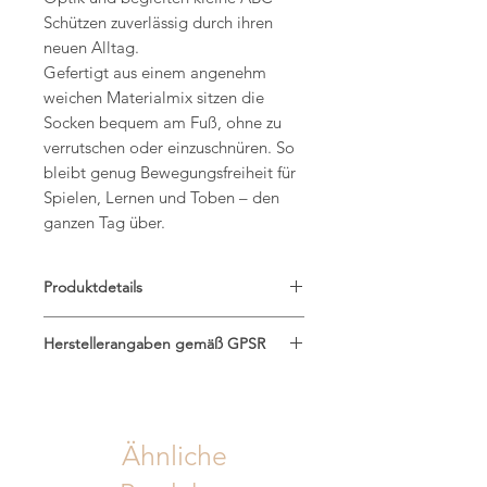
Schützen zuverlässig durch ihren
neuen Alltag.
Gefertigt aus einem angenehm
weichen Materialmix sitzen die
Socken bequem am Fuß, ohne zu
verrutschen oder einzuschnüren. So
bleibt genug Bewegungsfreiheit für
Spielen, Lernen und Toben – den
ganzen Tag über.
Produktdetails
Größen: 27-31 oder 32-36
Herstellerangaben gemäß GPSR
Materialzusammensetzung: 55%
Baumwolle / 35% Polyester / 7%
Saskias Kreativatelier
Polyamid / 3% Elasthan
Saskia Krames B.A.
Atmungsaktiv
Sandweg 4, 2191 Gaweinstal
Zertifizierung: Bio-Baumwolle
Ähnliche
saskiasatelier@gmail.com
Recycelter Polyester
www.saskiasatalier.at