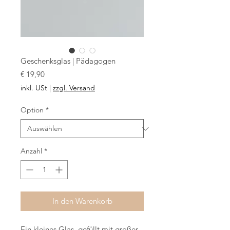
Geschenksglas | Pädagogen
Preis
€ 19,90
inkl. USt
|
zzgl. Versand
Option
*
Anzahl
*
In den Warenkorb
Ein kleines Glas, gefüllt mit großer