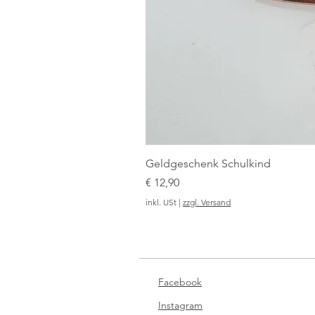
Geldgeschenk Schulkind
Preis
€ 12,90
inkl. USt
|
zzgl. Versand
Facebook
Instagram