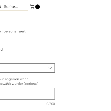
| personalisiert
nd
 nur angeben wenn
gewählt wurde) (optional)
0/500