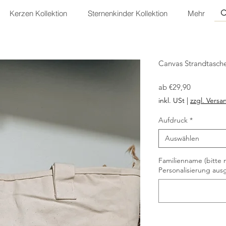
Kerzen Kollektion
Sternenkinder Kollektion
Mehr
Canvas Strandtasche 
Sale-
ab
€29,90
Preis
inkl. USt
|
zzgl. Versa
Aufdruck
*
Auswählen
Familienname (bitte
Personalisierung aus