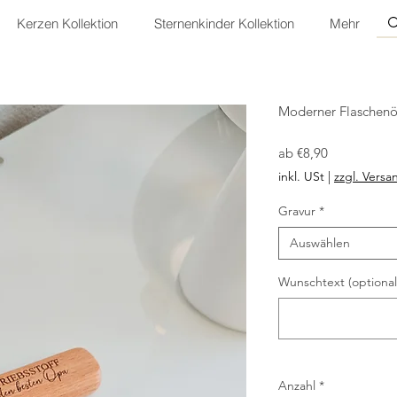
Kerzen Kollektion
Sternenkinder Kollektion
Mehr
Moderner Flaschenö
Sale-
ab
€8,90
Preis
inkl. USt
|
zzgl. Versa
Gravur
*
Auswählen
Wunschtext (optional
Anzahl
*