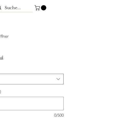
ffner
nd
)
0/500