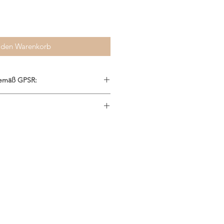
 den Warenkorb
gemäß GPSR:
einstal
SC®-zertifiziertes Buchenholz,
.com
genehm in der Hand.
rzer Edelstahl – langlebig, stabil
en.
m lang – praktisch für Zuhause,
mbination aus Holzgriff &
loptik.
eal für Bier, Limonaden & alle