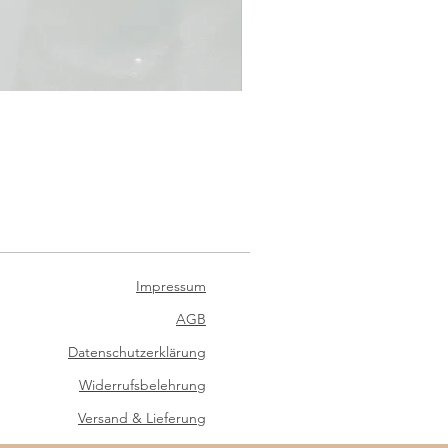
Satinband für Schultüte
Sale-Preis
ab
€ 4,90
inkl. USt
|
zzgl. Versand
Impressum
AGB
Datenschutzerklärung
Widerrufsbelehrung
Versand & Lieferung